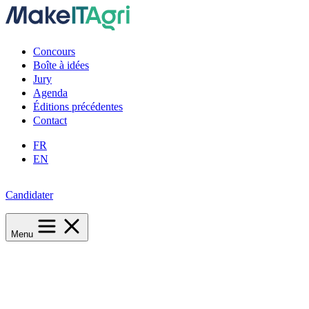
Concours
Boîte à idées
Jury
Agenda
Éditions précédentes
Contact
FR
EN
Candidater
Menu