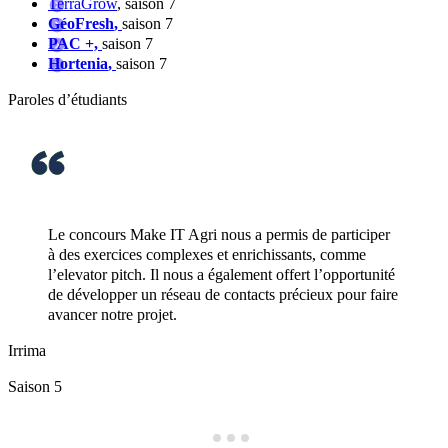
TerraGrow
, saison 7
GéoFresh
,
saison 7
PAC +,
saison 7
Hortenia
,
saison 7
Paroles d’étudiants
Make IT Agri nous a permis de participer
Le concours no
ces complexes et enrichissants, comme
des rencontres 
tch. Il nous a également offert l’opportunité
d’experts pour 
r un réseau de contacts précieux pour faire
par un jury reco
 projet.
ainsi qu’une vér
notamment aupr
comptables.
Tract’Moi
Saison 4